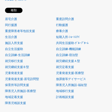
種類
居宅介護
重度訪問介護
同行援護
行動援護
重度障害者等包括支援
療養介護
生活介護
短期入所-ｼｮｰﾄｽﾃｲ
施設入所支援
共同生活援助-ｸﾞﾙｰﾌﾟﾎｰﾑ
自立生活援助
自立訓練-機能訓練
自立訓練-生活訓練
自立訓練-宿泊型
就労移行支援
就労継続支援Ａ型
就労継続支援Ｂ型
就労定着支援
児童発達支援
児童発達支援-医療型
児童発達支援-居宅訪問型
放課後等デイサービス
保育所等訪問支援
障害児入所施設-福祉型
障害児入所施設-医療型
地域移行支援
地域定着支援
計画相談支援
障害児相談支援