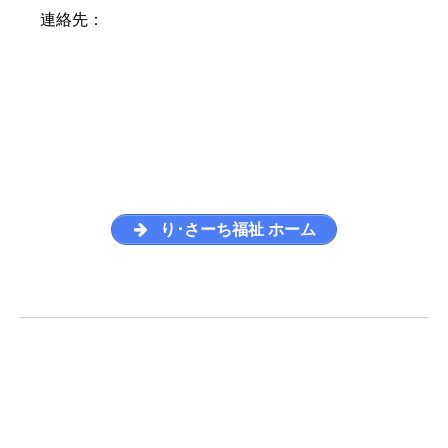
連絡先：
り･さーち福祉 ホーム