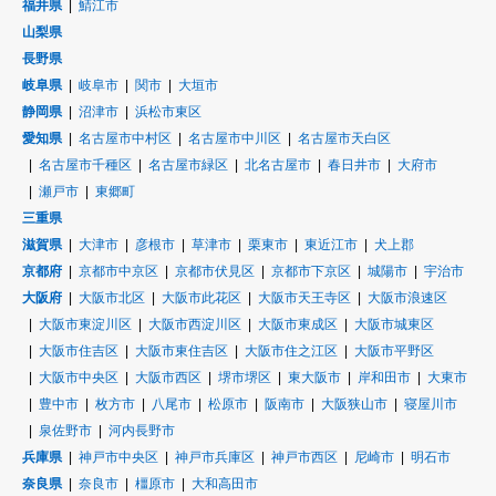
福井県
鯖江市
山梨県
長野県
岐阜県
岐阜市
関市
大垣市
静岡県
沼津市
浜松市東区
愛知県
名古屋市中村区
名古屋市中川区
名古屋市天白区
名古屋市千種区
名古屋市緑区
北名古屋市
春日井市
大府市
瀬戸市
東郷町
三重県
滋賀県
大津市
彦根市
草津市
栗東市
東近江市
犬上郡
京都府
京都市中京区
京都市伏見区
京都市下京区
城陽市
宇治市
大阪府
大阪市北区
大阪市此花区
大阪市天王寺区
大阪市浪速区
大阪市東淀川区
大阪市西淀川区
大阪市東成区
大阪市城東区
大阪市住吉区
大阪市東住吉区
大阪市住之江区
大阪市平野区
大阪市中央区
大阪市西区
堺市堺区
東大阪市
岸和田市
大東市
豊中市
枚方市
八尾市
松原市
阪南市
大阪狭山市
寝屋川市
泉佐野市
河内長野市
兵庫県
神戸市中央区
神戸市兵庫区
神戸市西区
尼崎市
明石市
奈良県
奈良市
橿原市
大和高田市