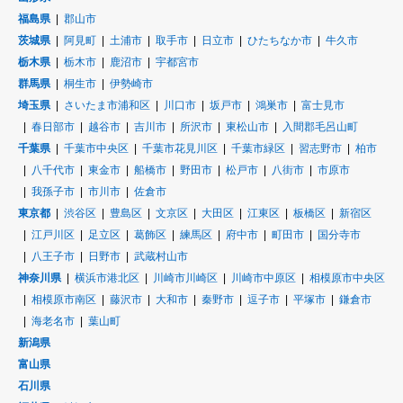
福島県
郡山市
茨城県
阿見町
土浦市
取手市
日立市
ひたちなか市
牛久市
栃木県
栃木市
鹿沼市
宇都宮市
群馬県
桐生市
伊勢崎市
埼玉県
さいたま市浦和区
川口市
坂戸市
鴻巣市
富士見市
春日部市
越谷市
吉川市
所沢市
東松山市
入間郡毛呂山町
千葉県
千葉市中央区
千葉市花見川区
千葉市緑区
習志野市
柏市
八千代市
東金市
船橋市
野田市
松戸市
八街市
市原市
我孫子市
市川市
佐倉市
東京都
渋谷区
豊島区
文京区
大田区
江東区
板橋区
新宿区
江戸川区
足立区
葛飾区
練馬区
府中市
町田市
国分寺市
八王子市
日野市
武蔵村山市
神奈川県
横浜市港北区
川崎市川崎区
川崎市中原区
相模原市中央区
相模原市南区
藤沢市
大和市
秦野市
逗子市
平塚市
鎌倉市
海老名市
葉山町
新潟県
富山県
石川県