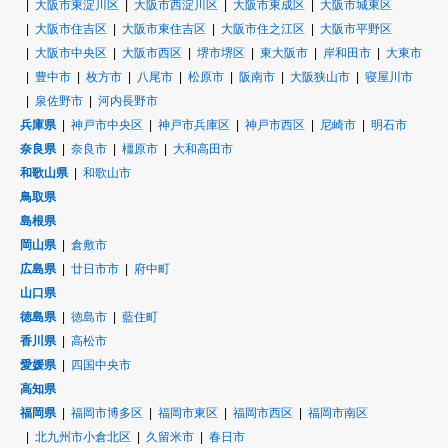
大阪市東淀川区
大阪市西淀川区
大阪市東成区
大阪市城東区
大阪市住吉区
大阪市東住吉区
大阪市住之江区
大阪市平野区
大阪市中央区
大阪市西区
堺市堺区
東大阪市
岸和田市
大東市
豊中市
枚方市
八尾市
松原市
阪南市
大阪狭山市
寝屋川市
泉佐野市
河内長野市
兵庫県
神戸市中央区
神戸市兵庫区
神戸市西区
尼崎市
明石市
奈良県
奈良市
橿原市
大和高田市
和歌山県
和歌山市
鳥取県
島根県
岡山県
倉敷市
広島県
廿日市市
府中町
山口県
徳島県
徳島市
藍住町
香川県
高松市
愛媛県
四国中央市
高知県
福岡県
福岡市博多区
福岡市東区
福岡市西区
福岡市南区
北九州市小倉北区
久留米市
春日市