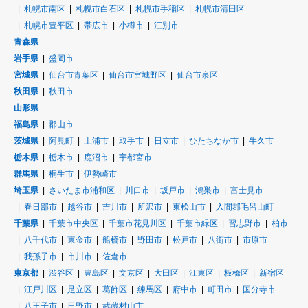
札幌市南区
札幌市白石区
札幌市手稲区
札幌市清田区
札幌市豊平区
帯広市
小樽市
江別市
青森県
岩手県
盛岡市
宮城県
仙台市青葉区
仙台市宮城野区
仙台市泉区
秋田県
秋田市
山形県
福島県
郡山市
茨城県
阿見町
土浦市
取手市
日立市
ひたちなか市
牛久市
栃木県
栃木市
鹿沼市
宇都宮市
群馬県
桐生市
伊勢崎市
埼玉県
さいたま市浦和区
川口市
坂戸市
鴻巣市
富士見市
春日部市
越谷市
吉川市
所沢市
東松山市
入間郡毛呂山町
千葉県
千葉市中央区
千葉市花見川区
千葉市緑区
習志野市
柏市
八千代市
東金市
船橋市
野田市
松戸市
八街市
市原市
我孫子市
市川市
佐倉市
東京都
渋谷区
豊島区
文京区
大田区
江東区
板橋区
新宿区
江戸川区
足立区
葛飾区
練馬区
府中市
町田市
国分寺市
八王子市
日野市
武蔵村山市