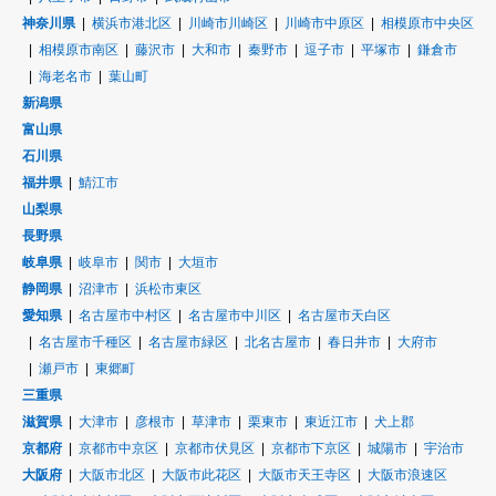
神奈川県
横浜市港北区
川崎市川崎区
川崎市中原区
相模原市中央区
相模原市南区
藤沢市
大和市
秦野市
逗子市
平塚市
鎌倉市
海老名市
葉山町
新潟県
富山県
石川県
福井県
鯖江市
山梨県
長野県
岐阜県
岐阜市
関市
大垣市
静岡県
沼津市
浜松市東区
愛知県
名古屋市中村区
名古屋市中川区
名古屋市天白区
名古屋市千種区
名古屋市緑区
北名古屋市
春日井市
大府市
瀬戸市
東郷町
三重県
滋賀県
大津市
彦根市
草津市
栗東市
東近江市
犬上郡
京都府
京都市中京区
京都市伏見区
京都市下京区
城陽市
宇治市
大阪府
大阪市北区
大阪市此花区
大阪市天王寺区
大阪市浪速区