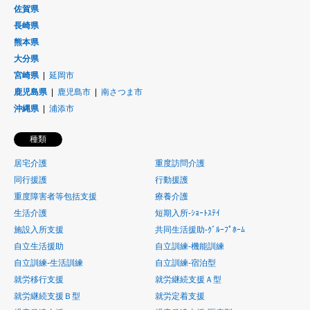
佐賀県
長崎県
熊本県
大分県
宮崎県
延岡市
鹿児島県
鹿児島市
南さつま市
沖縄県
浦添市
種類
居宅介護
重度訪問介護
同行援護
行動援護
重度障害者等包括支援
療養介護
生活介護
短期入所-ｼｮｰﾄｽﾃｲ
施設入所支援
共同生活援助-ｸﾞﾙｰﾌﾟﾎｰﾑ
自立生活援助
自立訓練-機能訓練
自立訓練-生活訓練
自立訓練-宿泊型
就労移行支援
就労継続支援Ａ型
就労継続支援Ｂ型
就労定着支援