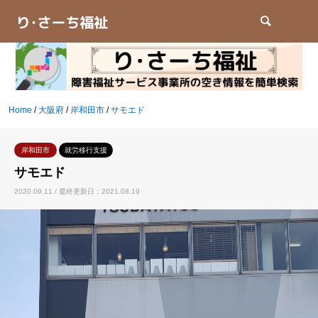
検索
Home
/
大阪府
/
岸和田市
/
サモエド
岸和田市
就労移行支援
サモエド
2020.09.11 / 最終更新日：2021.08.19