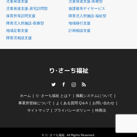
児童発達支援
児童発達支援-医療型
児童発達支援-居宅訪問型
放課後等デイサービス
保育所等訪問支援
障害児入所施設-福祉型
障害児入所施設-医療型
地域移行支援
地域定着支援
計画相談支援
障害児相談支援
Twitter
Facebook
Instagram
RSS
ホーム
り･さーち福祉 とは？
掲載システムについて
事業所登録について
よくある質問 Q＆A
お問い合わせ
サイトマップ
プライバシーポリシー
特商法
©
り･さーち福祉
. All Rights Reserved.