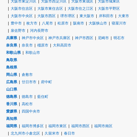
大阪市東淀川区
大阪市西淀川区
大阪市東成区
大阪市城東区
大阪市住吉区
大阪市東住吉区
大阪市住之江区
大阪市平野区
大阪市中央区
大阪市西区
堺市堺区
東大阪市
岸和田市
大東市
豊中市
枚方市
八尾市
松原市
阪南市
大阪狭山市
寝屋川市
泉佐野市
河内長野市
兵庫県
神戸市中央区
神戸市兵庫区
神戸市西区
尼崎市
明石市
奈良県
奈良市
橿原市
大和高田市
和歌山県
和歌山市
鳥取県
島根県
岡山県
倉敷市
広島県
廿日市市
府中町
山口県
徳島県
徳島市
藍住町
香川県
高松市
愛媛県
四国中央市
高知県
福岡県
福岡市博多区
福岡市東区
福岡市西区
福岡市南区
北九州市小倉北区
久留米市
春日市