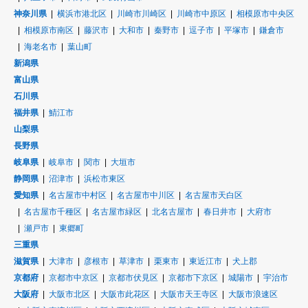
神奈川県
横浜市港北区
川崎市川崎区
川崎市中原区
相模原市中央区
相模原市南区
藤沢市
大和市
秦野市
逗子市
平塚市
鎌倉市
海老名市
葉山町
新潟県
富山県
石川県
福井県
鯖江市
山梨県
長野県
岐阜県
岐阜市
関市
大垣市
静岡県
沼津市
浜松市東区
愛知県
名古屋市中村区
名古屋市中川区
名古屋市天白区
名古屋市千種区
名古屋市緑区
北名古屋市
春日井市
大府市
瀬戸市
東郷町
三重県
滋賀県
大津市
彦根市
草津市
栗東市
東近江市
犬上郡
京都府
京都市中京区
京都市伏見区
京都市下京区
城陽市
宇治市
大阪府
大阪市北区
大阪市此花区
大阪市天王寺区
大阪市浪速区