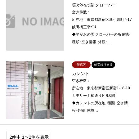
笑がおの園 クローバー
空き枠数：
所在地：東京都新宿区新小川町7-17
飯田橋三幸ﾋﾞﾙ
◆笑がおの園 クローバーの所在地･
種類･空き情報･外観･…
新宿区
就労移行支援
カレント
空き枠数：
所在地：東京都新宿区新宿1-18-10
カテリーナ柳通りビル6階
◆カレントの所在地･種類･空き情
報･外観･体験…
2件中 1〜2件を表示