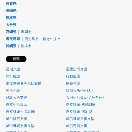
佐賀県
長崎県
熊本県
大分県
宮崎県
延岡市
鹿児島県
鹿児島市
南さつま市
沖縄県
浦添市
種類
居宅介護
重度訪問介護
同行援護
行動援護
重度障害者等包括支援
療養介護
生活介護
短期入所-ｼｮｰﾄｽﾃｲ
施設入所支援
共同生活援助-ｸﾞﾙｰﾌﾟﾎｰﾑ
自立生活援助
自立訓練-機能訓練
自立訓練-生活訓練
自立訓練-宿泊型
就労移行支援
就労継続支援Ａ型
就労継続支援Ｂ型
就労定着支援