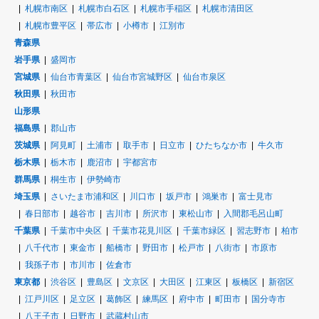
札幌市南区
札幌市白石区
札幌市手稲区
札幌市清田区
札幌市豊平区
帯広市
小樽市
江別市
青森県
岩手県
盛岡市
宮城県
仙台市青葉区
仙台市宮城野区
仙台市泉区
秋田県
秋田市
山形県
福島県
郡山市
茨城県
阿見町
土浦市
取手市
日立市
ひたちなか市
牛久市
栃木県
栃木市
鹿沼市
宇都宮市
群馬県
桐生市
伊勢崎市
埼玉県
さいたま市浦和区
川口市
坂戸市
鴻巣市
富士見市
春日部市
越谷市
吉川市
所沢市
東松山市
入間郡毛呂山町
千葉県
千葉市中央区
千葉市花見川区
千葉市緑区
習志野市
柏市
八千代市
東金市
船橋市
野田市
松戸市
八街市
市原市
我孫子市
市川市
佐倉市
東京都
渋谷区
豊島区
文京区
大田区
江東区
板橋区
新宿区
江戸川区
足立区
葛飾区
練馬区
府中市
町田市
国分寺市
八王子市
日野市
武蔵村山市