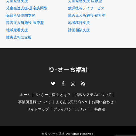
児童発達支援
児童発達支援-医療型
児童発達支援-居宅訪問型
放課後等デイサービス
保育所等訪問支援
障害児入所施設-福祉型
障害児入所施設-医療型
地域移行支援
地域定着支援
計画相談支援
障害児相談支援
Twitter
Facebook
Instagram
RSS
ホーム
り･さーち福祉 とは？
掲載システムについて
事業所登録について
よくある質問 Q＆A
お問い合わせ
サイトマップ
プライバシーポリシー
特商法
©
り･さーち福祉
. All Rights Reserved.