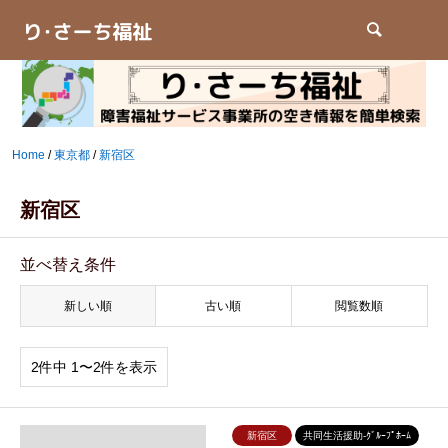
検索
Home
/
東京都
/
新宿区
新宿区
並べ替え条件
新しい順
古い順
閲覧数順
2件中 1〜2件を表示
新宿区
共同生活援助-ｸﾞﾙｰﾌﾟﾎｰﾑ