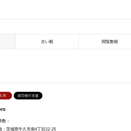
古い順
閲覧数順
久市
就労移行支援
oro
枠数：
地：茨城県牛久市南4丁目22-25