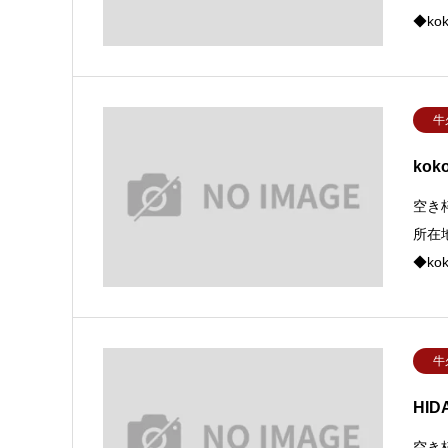
◆k
牛
kok
空き
所在
◆k
牛
HID
空き