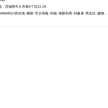
地：茨城県牛久市南4丁目22-25
IDAMARIの所在地･種類･空き情報･外観･体験利用･対象者･男女比･建物…