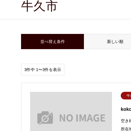
牛久市
並べ替え条件
新しい順
3件中 1〜3件を表示
牛
kok
空き
所在