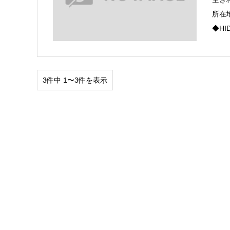
所在
◆H
3件中 1〜3件を表示