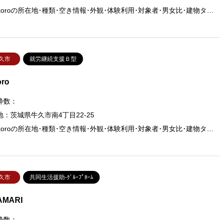
okoroの所在地･種類･空き情報･外観･体験利用･対象者･男女比･建物タ…
久市
就労継続支援Ｂ型
oro
枠数：
地：茨城県牛久市南4丁目22-25
okoroの所在地･種類･空き情報･外観･体験利用･対象者･男女比･建物タ…
久市
共同生活援助-ｸﾞﾙｰﾌﾟﾎｰﾑ
AMARI
枠数：