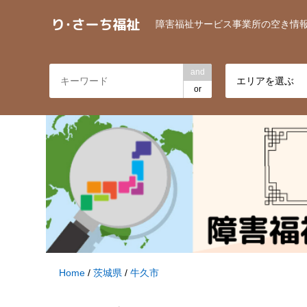
障害福祉サービス事業所の空き情
and
エリアを選ぶ
or
Home
/
茨城県
/
牛久市