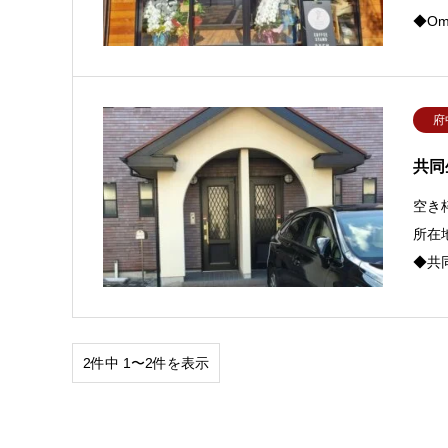
◆Omn
府
共同
空き
所在
◆共
2件中 1〜2件を表示