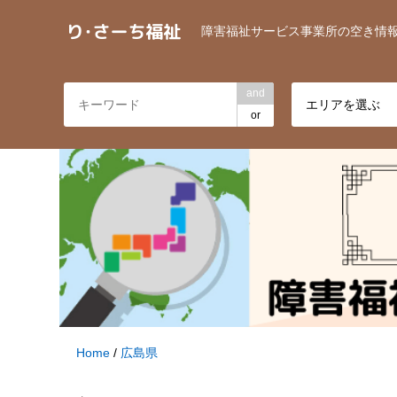
障害福祉サービス事業所の空き情
and
エリアを選ぶ
or
Home
/
広島県