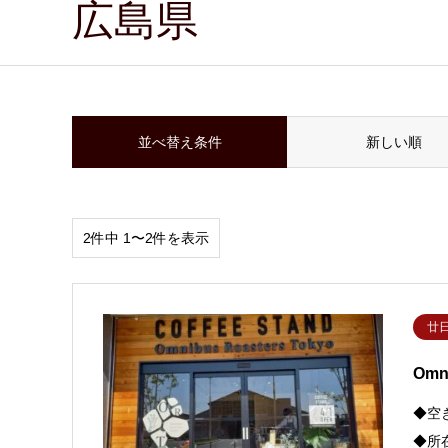
広島県
並べ替え条件
新しい順
2件中 1〜2件を表示
廿
Omn
◆空
◆所