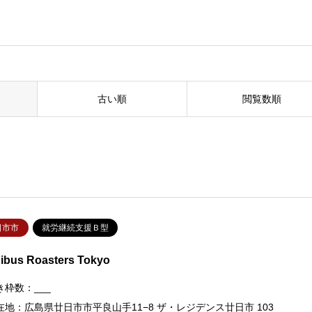
古い順
閲覧数順
日市市
就労継続支援Ｂ型
ibus Roasters Tokyo
き枠数：___
在地：広島県廿日市市平良山手11−8 ザ・レジデンス廿日市 103