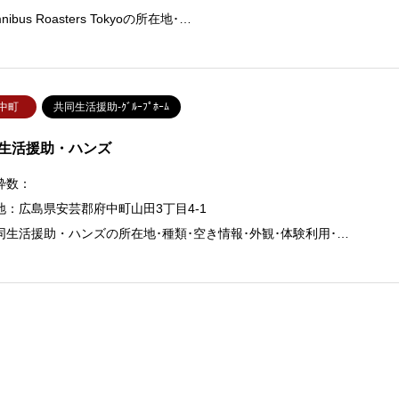
ibus Roasters Tokyoの所在地･…
中町
共同生活援助-ｸﾞﾙｰﾌﾟﾎｰﾑ
生活援助・ハンズ
枠数：
地：広島県安芸郡府中町山田3丁目4-1
同生活援助・ハンズの所在地･種類･空き情報･外観･体験利用･…