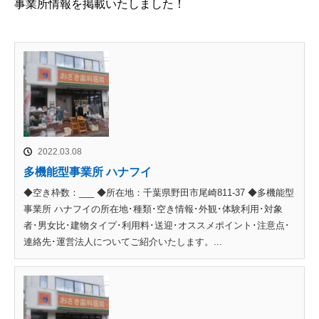
事業所情報を掲載いたしました！
2022.03.08
多機能型事業所 ハナフイ
◆空き枠数：___ ◆所在地：千葉県野田市尾崎811-37 ◆多機能型
事業所 ハナフイの所在地･種類･空き情報･外観･体験利用･対象
者･男女比･建物タイプ･利用料･送迎･オススメポイント･注意点･
連絡先･運営法人についてご紹介いたします。...