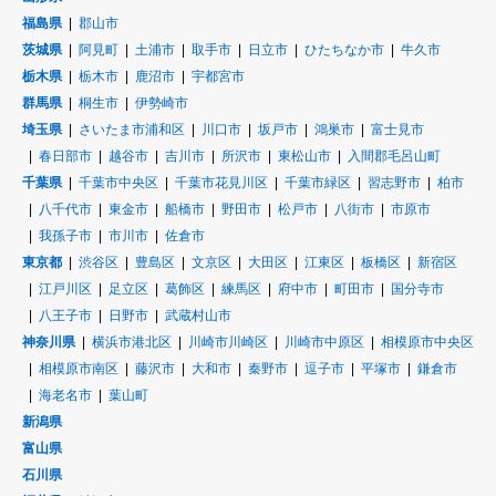
福島県
郡山市
茨城県
阿見町
土浦市
取手市
日立市
ひたちなか市
牛久市
栃木県
栃木市
鹿沼市
宇都宮市
群馬県
桐生市
伊勢崎市
埼玉県
さいたま市浦和区
川口市
坂戸市
鴻巣市
富士見市
春日部市
越谷市
吉川市
所沢市
東松山市
入間郡毛呂山町
千葉県
千葉市中央区
千葉市花見川区
千葉市緑区
習志野市
柏市
八千代市
東金市
船橋市
野田市
松戸市
八街市
市原市
我孫子市
市川市
佐倉市
東京都
渋谷区
豊島区
文京区
大田区
江東区
板橋区
新宿区
江戸川区
足立区
葛飾区
練馬区
府中市
町田市
国分寺市
八王子市
日野市
武蔵村山市
神奈川県
横浜市港北区
川崎市川崎区
川崎市中原区
相模原市中央区
相模原市南区
藤沢市
大和市
秦野市
逗子市
平塚市
鎌倉市
海老名市
葉山町
新潟県
富山県
石川県