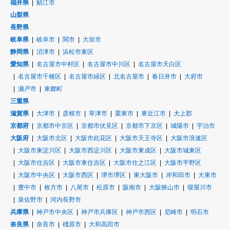
福井県
鯖江市
山梨県
長野県
岐阜県
岐阜市
関市
大垣市
静岡県
沼津市
浜松市東区
愛知県
名古屋市中村区
名古屋市中川区
名古屋市天白区
名古屋市千種区
名古屋市緑区
北名古屋市
春日井市
大府市
瀬戸市
東郷町
三重県
滋賀県
大津市
彦根市
草津市
栗東市
東近江市
犬上郡
京都府
京都市中京区
京都市伏見区
京都市下京区
城陽市
宇治市
大阪府
大阪市北区
大阪市此花区
大阪市天王寺区
大阪市浪速区
大阪市東淀川区
大阪市西淀川区
大阪市東成区
大阪市城東区
大阪市住吉区
大阪市東住吉区
大阪市住之江区
大阪市平野区
大阪市中央区
大阪市西区
堺市堺区
東大阪市
岸和田市
大東市
豊中市
枚方市
八尾市
松原市
阪南市
大阪狭山市
寝屋川市
泉佐野市
河内長野市
兵庫県
神戸市中央区
神戸市兵庫区
神戸市西区
尼崎市
明石市
奈良県
奈良市
橿原市
大和高田市