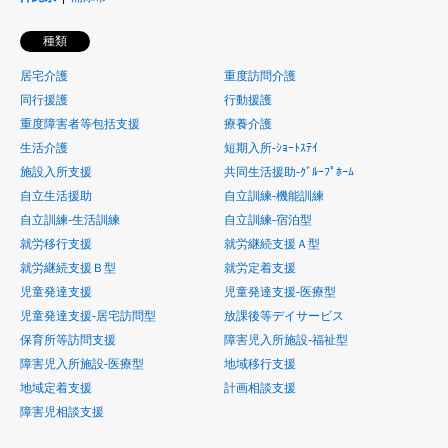
種類
居宅介護
重度訪問介護
同行援護
行動援護
重度障害者等包括支援
療養介護
生活介護
短期入所-ｼｮｰﾄｽﾃｲ
施設入所支援
共同生活援助-ｸﾞﾙｰﾌﾟﾎｰﾑ
自立生活援助
自立訓練-機能訓練
自立訓練-生活訓練
自立訓練-宿泊型
就労移行支援
就労継続支援Ａ型
就労継続支援Ｂ型
就労定着支援
児童発達支援
児童発達支援-医療型
児童発達支援-居宅訪問型
放課後等デイサービス
保育所等訪問支援
障害児入所施設-福祉型
障害児入所施設-医療型
地域移行支援
地域定着支援
計画相談支援
障害児相談支援