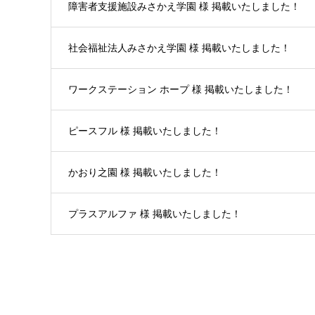
障害者支援施設みさかえ学園 様 掲載いたしました！
社会福祉法人みさかえ学園 様 掲載いたしました！
ワークステーション ホープ 様 掲載いたしました！
ピースフル 様 掲載いたしました！
かおり之園 様 掲載いたしました！
プラスアルファ 様 掲載いたしました！