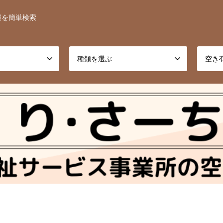
報を簡単検索
種類を選ぶ
空き