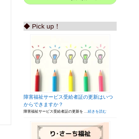
◆ Pick up！
障害福祉サービス受給者証の更新はいつ
からできますか？
障害福祉サービス受給者証の更新を …
続きを読む