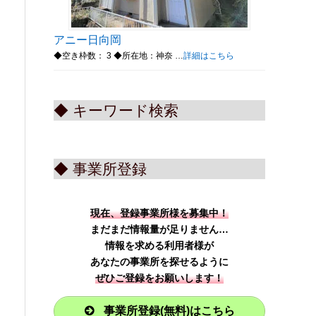
アニー日向岡
◆空き枠数： 3 ◆所在地：神奈 …
詳細はこちら
◆ キーワード検索
◆ 事業所登録
現在、登録事業所様を募集中！
まだまだ情報量が足りません…
情報を求める利用者様が
あなたの事業所を探せるように
ぜひご登録をお願いします！
事業所登録(無料)はこちら