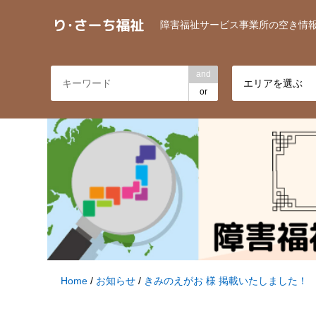
障害福祉サービス事業所の空き情
and
エリアを選ぶ
or
Home
/
お知らせ
/
きみのえがお 様 掲載いたしました！