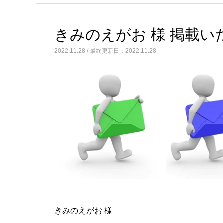
きみのえがお 様 掲載い
2022.11.28 / 最終更新日：2022.11.28
きみのえがお 様