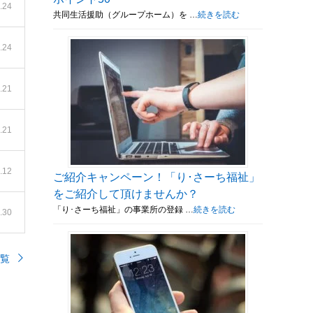
.24
共同生活援助（グループホーム）を …
続きを読む
.24
.21
.21
.12
ご紹介キャンペーン！「り･さーち福祉」
をご紹介して頂けませんか？
「り･さーち福祉」の事業所の登録 …
続きを読む
.30
覧