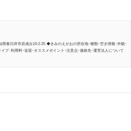
知県春日井市岩成台10-2-25 ◆きみのえがおの所在地･種類･空き情報･外観･
タイプ･利用料･送迎･オススメポイント･注意点･連絡先･運営法人について