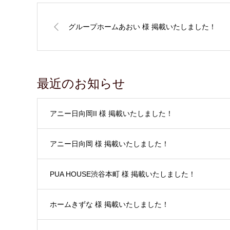
グループホームあおい 様 掲載いたしました！
最近のお知らせ
アニー日向岡II 様 掲載いたしました！
アニー日向岡 様 掲載いたしました！
PUA HOUSE渋谷本町 様 掲載いたしました！
ホームきずな 様 掲載いたしました！