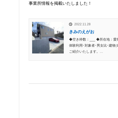
事業所情報を掲載いたしました！
2022.11.28
きみのえがお
◆空き枠数：___ ◆所在地：愛
体験利用･対象者･男女比･建物
ご紹介いたします。...