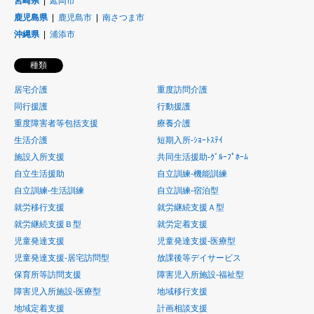
宮崎県
延岡市
鹿児島県
鹿児島市
南さつま市
沖縄県
浦添市
種類
居宅介護
重度訪問介護
同行援護
行動援護
重度障害者等包括支援
療養介護
生活介護
短期入所-ｼｮｰﾄｽﾃｲ
施設入所支援
共同生活援助-ｸﾞﾙｰﾌﾟﾎｰﾑ
自立生活援助
自立訓練-機能訓練
自立訓練-生活訓練
自立訓練-宿泊型
就労移行支援
就労継続支援Ａ型
就労継続支援Ｂ型
就労定着支援
児童発達支援
児童発達支援-医療型
児童発達支援-居宅訪問型
放課後等デイサービス
保育所等訪問支援
障害児入所施設-福祉型
障害児入所施設-医療型
地域移行支援
地域定着支援
計画相談支援