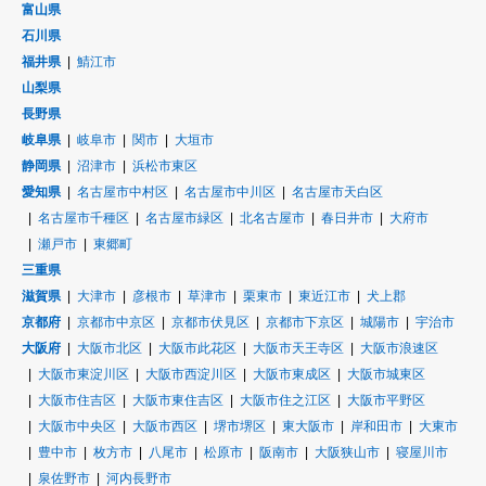
富山県
石川県
福井県
鯖江市
山梨県
長野県
岐阜県
岐阜市
関市
大垣市
静岡県
沼津市
浜松市東区
愛知県
名古屋市中村区
名古屋市中川区
名古屋市天白区
名古屋市千種区
名古屋市緑区
北名古屋市
春日井市
大府市
瀬戸市
東郷町
三重県
滋賀県
大津市
彦根市
草津市
栗東市
東近江市
犬上郡
京都府
京都市中京区
京都市伏見区
京都市下京区
城陽市
宇治市
大阪府
大阪市北区
大阪市此花区
大阪市天王寺区
大阪市浪速区
大阪市東淀川区
大阪市西淀川区
大阪市東成区
大阪市城東区
大阪市住吉区
大阪市東住吉区
大阪市住之江区
大阪市平野区
大阪市中央区
大阪市西区
堺市堺区
東大阪市
岸和田市
大東市
豊中市
枚方市
八尾市
松原市
阪南市
大阪狭山市
寝屋川市
泉佐野市
河内長野市