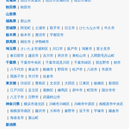
宮城県
仙台市青葉区
仙台市宮城野区
仙台市泉区
秋田県
秋田市
山形県
福島県
郡山市
茨城県
阿見町
土浦市
取手市
日立市
ひたちなか市
牛久市
栃木県
栃木市
鹿沼市
宇都宮市
群馬県
桐生市
伊勢崎市
埼玉県
さいたま市浦和区
川口市
坂戸市
鴻巣市
富士見市
春日部市
越谷市
吉川市
所沢市
東松山市
入間郡毛呂山町
千葉県
千葉市中央区
千葉市花見川区
千葉市緑区
習志野市
柏市
八千代市
東金市
船橋市
野田市
松戸市
八街市
市原市
我孫子市
市川市
佐倉市
東京都
渋谷区
豊島区
文京区
大田区
江東区
板橋区
新宿区
江戸川区
足立区
葛飾区
練馬区
府中市
町田市
国分寺市
八王子市
日野市
武蔵村山市
神奈川県
横浜市港北区
川崎市川崎区
川崎市中原区
相模原市中央区
相模原市南区
藤沢市
大和市
秦野市
逗子市
平塚市
鎌倉市
海老名市
葉山町
新潟県