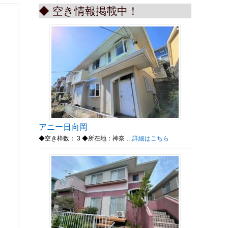
◆ 空き情報掲載中！
アニー日向岡
◆空き枠数： 3 ◆所在地：神奈 …
詳細はこちら