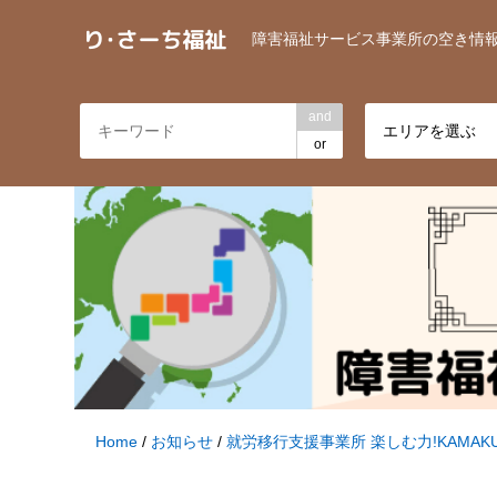
障害福祉サービス事業所の空き情
and
エリアを選ぶ
or
Home
/
お知らせ
/
就労移行支援事業所 楽しむ力!KAMAK