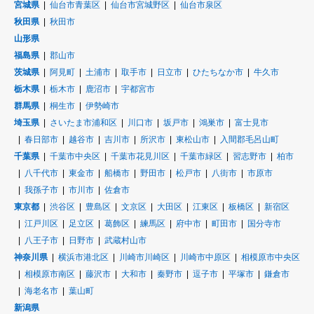
宮城県
仙台市青葉区
仙台市宮城野区
仙台市泉区
秋田県
秋田市
山形県
福島県
郡山市
茨城県
阿見町
土浦市
取手市
日立市
ひたちなか市
牛久市
栃木県
栃木市
鹿沼市
宇都宮市
群馬県
桐生市
伊勢崎市
埼玉県
さいたま市浦和区
川口市
坂戸市
鴻巣市
富士見市
春日部市
越谷市
吉川市
所沢市
東松山市
入間郡毛呂山町
千葉県
千葉市中央区
千葉市花見川区
千葉市緑区
習志野市
柏市
八千代市
東金市
船橋市
野田市
松戸市
八街市
市原市
我孫子市
市川市
佐倉市
東京都
渋谷区
豊島区
文京区
大田区
江東区
板橋区
新宿区
江戸川区
足立区
葛飾区
練馬区
府中市
町田市
国分寺市
八王子市
日野市
武蔵村山市
神奈川県
横浜市港北区
川崎市川崎区
川崎市中原区
相模原市中央区
相模原市南区
藤沢市
大和市
秦野市
逗子市
平塚市
鎌倉市
海老名市
葉山町
新潟県