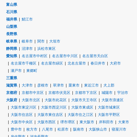
富山県
石川県
福井県
鯖江市
山梨県
長野県
岐阜県
岐阜市
関市
大垣市
静岡県
沼津市
浜松市東区
愛知県
名古屋市中村区
名古屋市中川区
名古屋市天白区
名古屋市千種区
名古屋市緑区
北名古屋市
春日井市
大府市
瀬戸市
東郷町
三重県
滋賀県
大津市
彦根市
草津市
栗東市
東近江市
犬上郡
京都府
京都市中京区
京都市伏見区
京都市下京区
城陽市
宇治市
大阪府
大阪市北区
大阪市此花区
大阪市天王寺区
大阪市浪速区
大阪市東淀川区
大阪市西淀川区
大阪市東成区
大阪市城東区
大阪市住吉区
大阪市東住吉区
大阪市住之江区
大阪市平野区
大阪市中央区
大阪市西区
堺市堺区
東大阪市
岸和田市
大東市
豊中市
枚方市
八尾市
松原市
阪南市
大阪狭山市
寝屋川市
泉佐野市
河内長野市