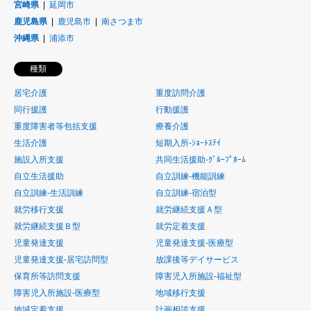
宮崎県
延岡市
鹿児島県
鹿児島市
南さつま市
沖縄県
浦添市
種類
居宅介護
重度訪問介護
同行援護
行動援護
重度障害者等包括支援
療養介護
生活介護
短期入所-ｼｮｰﾄｽﾃｲ
施設入所支援
共同生活援助-ｸﾞﾙｰﾌﾟﾎｰﾑ
自立生活援助
自立訓練-機能訓練
自立訓練-生活訓練
自立訓練-宿泊型
就労移行支援
就労継続支援Ａ型
就労継続支援Ｂ型
就労定着支援
児童発達支援
児童発達支援-医療型
児童発達支援-居宅訪問型
放課後等デイサービス
保育所等訪問支援
障害児入所施設-福祉型
障害児入所施設-医療型
地域移行支援
地域定着支援
計画相談支援