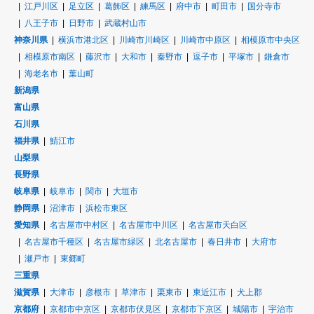
江戸川区
足立区
葛飾区
練馬区
府中市
町田市
国分寺市
八王子市
日野市
武蔵村山市
神奈川県
横浜市港北区
川崎市川崎区
川崎市中原区
相模原市中央区
相模原市南区
藤沢市
大和市
秦野市
逗子市
平塚市
鎌倉市
海老名市
葉山町
新潟県
富山県
石川県
福井県
鯖江市
山梨県
長野県
岐阜県
岐阜市
関市
大垣市
静岡県
沼津市
浜松市東区
愛知県
名古屋市中村区
名古屋市中川区
名古屋市天白区
名古屋市千種区
名古屋市緑区
北名古屋市
春日井市
大府市
瀬戸市
東郷町
三重県
滋賀県
大津市
彦根市
草津市
栗東市
東近江市
犬上郡
京都府
京都市中京区
京都市伏見区
京都市下京区
城陽市
宇治市