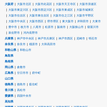
大阪府
大阪市北区
大阪市此花区
大阪市天王寺区
大阪市浪速区
大阪市東淀川区
大阪市西淀川区
大阪市東成区
大阪市城東区
大阪市住吉区
大阪市東住吉区
大阪市住之江区
大阪市平野区
大阪市中央区
大阪市西区
堺市堺区
東大阪市
岸和田市
大東市
豊中市
枚方市
八尾市
松原市
阪南市
大阪狭山市
寝屋川市
泉佐野市
河内長野市
兵庫県
神戸市中央区
神戸市兵庫区
神戸市西区
尼崎市
明石市
奈良県
奈良市
橿原市
大和高田市
和歌山県
和歌山市
鳥取県
島根県
岡山県
倉敷市
広島県
廿日市市
府中町
山口県
徳島県
徳島市
藍住町
香川県
高松市
愛媛県
四国中央市
高知県