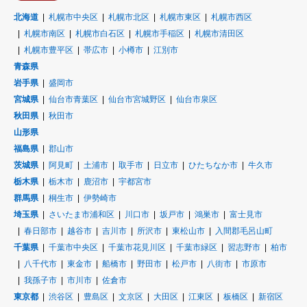
北海道
札幌市中央区
札幌市北区
札幌市東区
札幌市西区
札幌市南区
札幌市白石区
札幌市手稲区
札幌市清田区
札幌市豊平区
帯広市
小樽市
江別市
青森県
岩手県
盛岡市
宮城県
仙台市青葉区
仙台市宮城野区
仙台市泉区
秋田県
秋田市
山形県
福島県
郡山市
茨城県
阿見町
土浦市
取手市
日立市
ひたちなか市
牛久市
栃木県
栃木市
鹿沼市
宇都宮市
群馬県
桐生市
伊勢崎市
埼玉県
さいたま市浦和区
川口市
坂戸市
鴻巣市
富士見市
春日部市
越谷市
吉川市
所沢市
東松山市
入間郡毛呂山町
千葉県
千葉市中央区
千葉市花見川区
千葉市緑区
習志野市
柏市
八千代市
東金市
船橋市
野田市
松戸市
八街市
市原市
我孫子市
市川市
佐倉市
東京都
渋谷区
豊島区
文京区
大田区
江東区
板橋区
新宿区