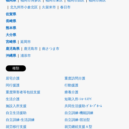
福岡県
福岡市博多区
福岡市東区
福岡市西区
福岡市南区
北九州市小倉北区
久留米市
春日市
佐賀県
長崎県
熊本県
大分県
宮崎県
延岡市
鹿児島県
鹿児島市
南さつま市
沖縄県
浦添市
種類
居宅介護
重度訪問介護
同行援護
行動援護
重度障害者等包括支援
療養介護
生活介護
短期入所-ｼｮｰﾄｽﾃｲ
施設入所支援
共同生活援助-ｸﾞﾙｰﾌﾟﾎｰﾑ
自立生活援助
自立訓練-機能訓練
自立訓練-生活訓練
自立訓練-宿泊型
就労移行支援
就労継続支援Ａ型