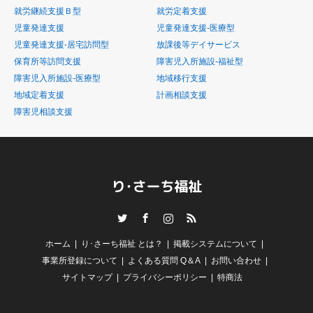
就労継続支援Ｂ型
就労定着支援
児童発達支援
児童発達支援-医療型
児童発達支援-居宅訪問型
放課後等デイサービス
保育所等訪問支援
障害児入所施設-福祉型
障害児入所施設-医療型
地域移行支援
地域定着支援
計画相談支援
障害児相談支援
Twitter
Facebook
Instagram
RSS
ホーム
り･さーち福祉 とは？
掲載システムについて
事業所登録について
よくある質問 Q＆A
お問い合わせ
サイトマップ
プライバシーポリシー
特商法