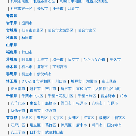
札幌市南区
札幌市白石区
札幌市手稲区
札幌市清田区
札幌市豊平区
帯広市
小樽市
江別市
青森県
岩手県
盛岡市
宮城県
仙台市青葉区
仙台市宮城野区
仙台市泉区
秋田県
秋田市
山形県
福島県
郡山市
茨城県
阿見町
土浦市
取手市
日立市
ひたちなか市
牛久市
栃木県
栃木市
鹿沼市
宇都宮市
群馬県
桐生市
伊勢崎市
埼玉県
さいたま市浦和区
川口市
坂戸市
鴻巣市
富士見市
春日部市
越谷市
吉川市
所沢市
東松山市
入間郡毛呂山町
千葉県
千葉市中央区
千葉市花見川区
千葉市緑区
習志野市
柏市
八千代市
東金市
船橋市
野田市
松戸市
八街市
市原市
我孫子市
市川市
佐倉市
東京都
渋谷区
豊島区
文京区
大田区
江東区
板橋区
新宿区
江戸川区
足立区
葛飾区
練馬区
府中市
町田市
国分寺市
八王子市
日野市
武蔵村山市