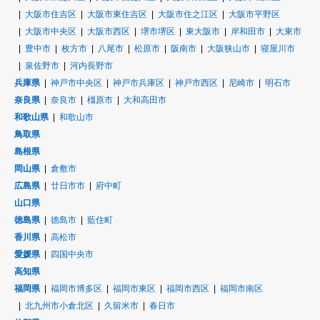
大阪市住吉区
大阪市東住吉区
大阪市住之江区
大阪市平野区
大阪市中央区
大阪市西区
堺市堺区
東大阪市
岸和田市
大東市
豊中市
枚方市
八尾市
松原市
阪南市
大阪狭山市
寝屋川市
泉佐野市
河内長野市
兵庫県
神戸市中央区
神戸市兵庫区
神戸市西区
尼崎市
明石市
奈良県
奈良市
橿原市
大和高田市
和歌山県
和歌山市
鳥取県
島根県
岡山県
倉敷市
広島県
廿日市市
府中町
山口県
徳島県
徳島市
藍住町
香川県
高松市
愛媛県
四国中央市
高知県
福岡県
福岡市博多区
福岡市東区
福岡市西区
福岡市南区
北九州市小倉北区
久留米市
春日市