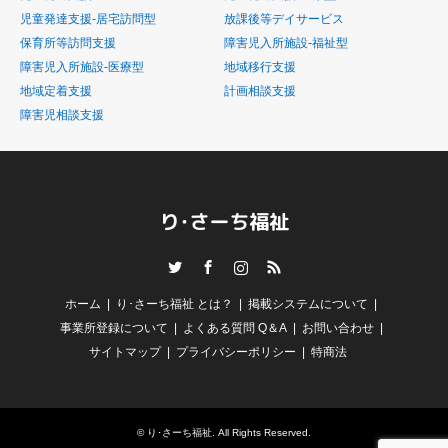
児童発達支援-居宅訪問型
放課後等デイサービス
保育所等訪問支援
障害児入所施設-福祉型
障害児入所施設-医療型
地域移行支援
地域定着支援
計画相談支援
障害児相談支援
Twitter
Facebook
Instagram
RSS
ホーム
り･さーち福祉 とは？
掲載システムについて
事業所登録について
よくある質問 Q＆A
お問い合わせ
サイトマップ
プライバシーポリシー
特商法
©
り･さーち福祉
. All Rights Reserved.