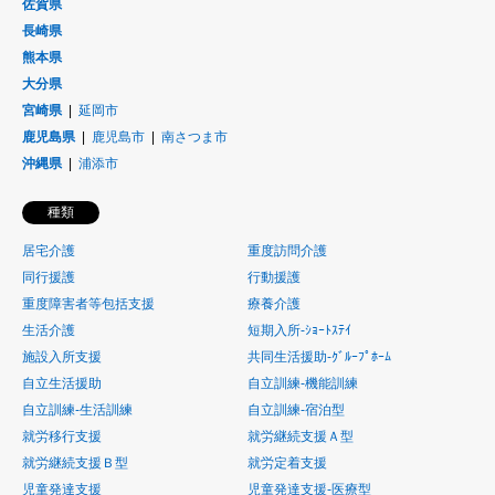
佐賀県
長崎県
熊本県
大分県
宮崎県
延岡市
鹿児島県
鹿児島市
南さつま市
沖縄県
浦添市
種類
居宅介護
重度訪問介護
同行援護
行動援護
重度障害者等包括支援
療養介護
生活介護
短期入所-ｼｮｰﾄｽﾃｲ
施設入所支援
共同生活援助-ｸﾞﾙｰﾌﾟﾎｰﾑ
自立生活援助
自立訓練-機能訓練
自立訓練-生活訓練
自立訓練-宿泊型
就労移行支援
就労継続支援Ａ型
就労継続支援Ｂ型
就労定着支援
児童発達支援
児童発達支援-医療型