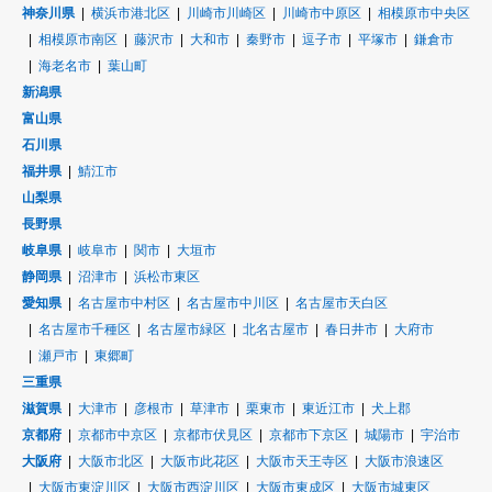
神奈川県
横浜市港北区
川崎市川崎区
川崎市中原区
相模原市中央区
相模原市南区
藤沢市
大和市
秦野市
逗子市
平塚市
鎌倉市
海老名市
葉山町
新潟県
富山県
石川県
福井県
鯖江市
山梨県
長野県
岐阜県
岐阜市
関市
大垣市
静岡県
沼津市
浜松市東区
愛知県
名古屋市中村区
名古屋市中川区
名古屋市天白区
名古屋市千種区
名古屋市緑区
北名古屋市
春日井市
大府市
瀬戸市
東郷町
三重県
滋賀県
大津市
彦根市
草津市
栗東市
東近江市
犬上郡
京都府
京都市中京区
京都市伏見区
京都市下京区
城陽市
宇治市
大阪府
大阪市北区
大阪市此花区
大阪市天王寺区
大阪市浪速区
大阪市東淀川区
大阪市西淀川区
大阪市東成区
大阪市城東区