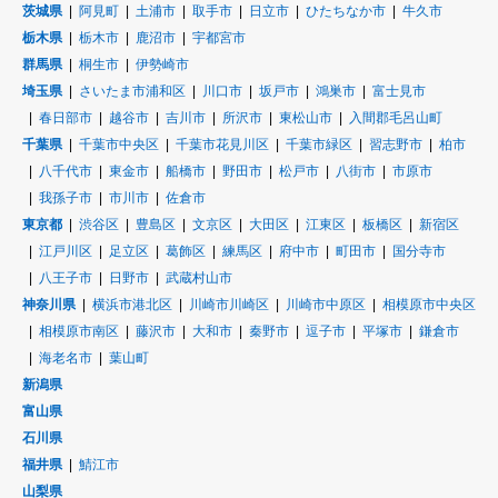
茨城県
阿見町
土浦市
取手市
日立市
ひたちなか市
牛久市
栃木県
栃木市
鹿沼市
宇都宮市
群馬県
桐生市
伊勢崎市
埼玉県
さいたま市浦和区
川口市
坂戸市
鴻巣市
富士見市
春日部市
越谷市
吉川市
所沢市
東松山市
入間郡毛呂山町
千葉県
千葉市中央区
千葉市花見川区
千葉市緑区
習志野市
柏市
八千代市
東金市
船橋市
野田市
松戸市
八街市
市原市
我孫子市
市川市
佐倉市
東京都
渋谷区
豊島区
文京区
大田区
江東区
板橋区
新宿区
江戸川区
足立区
葛飾区
練馬区
府中市
町田市
国分寺市
八王子市
日野市
武蔵村山市
神奈川県
横浜市港北区
川崎市川崎区
川崎市中原区
相模原市中央区
相模原市南区
藤沢市
大和市
秦野市
逗子市
平塚市
鎌倉市
海老名市
葉山町
新潟県
富山県
石川県
福井県
鯖江市
山梨県