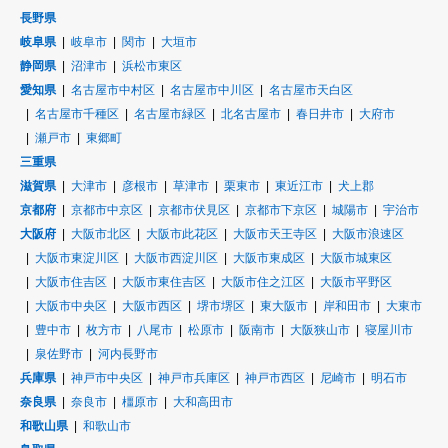
長野県
岐阜県
岐阜市
関市
大垣市
静岡県
沼津市
浜松市東区
愛知県
名古屋市中村区
名古屋市中川区
名古屋市天白区
名古屋市千種区
名古屋市緑区
北名古屋市
春日井市
大府市
瀬戸市
東郷町
三重県
滋賀県
大津市
彦根市
草津市
栗東市
東近江市
犬上郡
京都府
京都市中京区
京都市伏見区
京都市下京区
城陽市
宇治市
大阪府
大阪市北区
大阪市此花区
大阪市天王寺区
大阪市浪速区
大阪市東淀川区
大阪市西淀川区
大阪市東成区
大阪市城東区
大阪市住吉区
大阪市東住吉区
大阪市住之江区
大阪市平野区
大阪市中央区
大阪市西区
堺市堺区
東大阪市
岸和田市
大東市
豊中市
枚方市
八尾市
松原市
阪南市
大阪狭山市
寝屋川市
泉佐野市
河内長野市
兵庫県
神戸市中央区
神戸市兵庫区
神戸市西区
尼崎市
明石市
奈良県
奈良市
橿原市
大和高田市
和歌山県
和歌山市