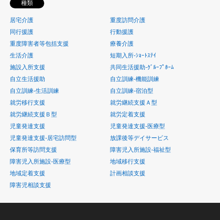
種類
居宅介護
重度訪問介護
同行援護
行動援護
重度障害者等包括支援
療養介護
生活介護
短期入所-ｼｮｰﾄｽﾃｲ
施設入所支援
共同生活援助-ｸﾞﾙｰﾌﾟﾎｰﾑ
自立生活援助
自立訓練-機能訓練
自立訓練-生活訓練
自立訓練-宿泊型
就労移行支援
就労継続支援Ａ型
就労継続支援Ｂ型
就労定着支援
児童発達支援
児童発達支援-医療型
児童発達支援-居宅訪問型
放課後等デイサービス
保育所等訪問支援
障害児入所施設-福祉型
障害児入所施設-医療型
地域移行支援
地域定着支援
計画相談支援
障害児相談支援