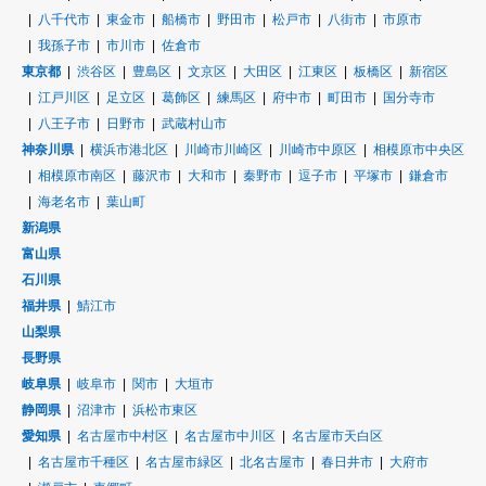
八千代市
東金市
船橋市
野田市
松戸市
八街市
市原市
我孫子市
市川市
佐倉市
東京都
渋谷区
豊島区
文京区
大田区
江東区
板橋区
新宿区
江戸川区
足立区
葛飾区
練馬区
府中市
町田市
国分寺市
八王子市
日野市
武蔵村山市
神奈川県
横浜市港北区
川崎市川崎区
川崎市中原区
相模原市中央区
相模原市南区
藤沢市
大和市
秦野市
逗子市
平塚市
鎌倉市
海老名市
葉山町
新潟県
富山県
石川県
福井県
鯖江市
山梨県
長野県
岐阜県
岐阜市
関市
大垣市
静岡県
沼津市
浜松市東区
愛知県
名古屋市中村区
名古屋市中川区
名古屋市天白区
名古屋市千種区
名古屋市緑区
北名古屋市
春日井市
大府市