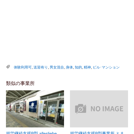
体験利用可
,
送迎有り
,
男女混合
,
身体
,
知的
,
精神
,
ビル･マンション
類似の事業所
就労継続支援B型 allesliebe
就労継続支援B型事業所 とま