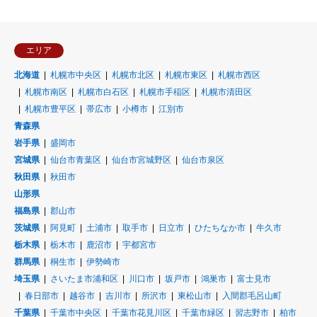
エリア
北海道
札幌市中央区
札幌市北区
札幌市東区
札幌市西区
札幌市南区
札幌市白石区
札幌市手稲区
札幌市清田区
札幌市豊平区
帯広市
小樽市
江別市
青森県
岩手県
盛岡市
宮城県
仙台市青葉区
仙台市宮城野区
仙台市泉区
秋田県
秋田市
山形県
福島県
郡山市
茨城県
阿見町
土浦市
取手市
日立市
ひたちなか市
牛久市
栃木県
栃木市
鹿沼市
宇都宮市
群馬県
桐生市
伊勢崎市
埼玉県
さいたま市浦和区
川口市
坂戸市
鴻巣市
富士見市
春日部市
越谷市
吉川市
所沢市
東松山市
入間郡毛呂山町
千葉県
千葉市中央区
千葉市花見川区
千葉市緑区
習志野市
柏市