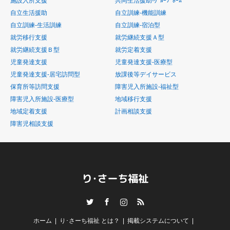
施設入所支援
共同生活援助-ｸﾞﾙｰﾌﾟﾎｰﾑ
自立生活援助
自立訓練-機能訓練
自立訓練-生活訓練
自立訓練-宿泊型
就労移行支援
就労継続支援Ａ型
就労継続支援Ｂ型
就労定着支援
児童発達支援
児童発達支援-医療型
児童発達支援-居宅訪問型
放課後等デイサービス
保育所等訪問支援
障害児入所施設-福祉型
障害児入所施設-医療型
地域移行支援
地域定着支援
計画相談支援
障害児相談支援
Twitter
Facebook
Instagram
RSS
ホーム
り･さーち福祉 とは？
掲載システムについて