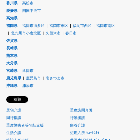
香川県
高松市
愛媛県
四国中央市
高知県
福岡県
福岡市博多区
福岡市東区
福岡市西区
福岡市南区
北九州市小倉北区
久留米市
春日市
佐賀県
長崎県
熊本県
大分県
宮崎県
延岡市
鹿児島県
鹿児島市
南さつま市
沖縄県
浦添市
種類
居宅介護
重度訪問介護
同行援護
行動援護
重度障害者等包括支援
療養介護
生活介護
短期入所-ｼｮｰﾄｽﾃｲ