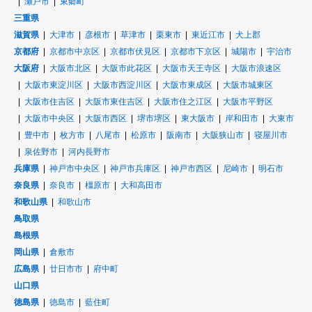
瀬戸市
東郷町
三重県
滋賀県
大津市
彦根市
草津市
栗東市
東近江市
犬上郡
京都府
京都市中京区
京都市伏見区
京都市下京区
城陽市
宇治市
大阪府
大阪市北区
大阪市此花区
大阪市天王寺区
大阪市浪速区
大阪市東淀川区
大阪市西淀川区
大阪市東成区
大阪市城東区
大阪市住吉区
大阪市東住吉区
大阪市住之江区
大阪市平野区
大阪市中央区
大阪市西区
堺市堺区
東大阪市
岸和田市
大東市
豊中市
枚方市
八尾市
松原市
阪南市
大阪狭山市
寝屋川市
泉佐野市
河内長野市
兵庫県
神戸市中央区
神戸市兵庫区
神戸市西区
尼崎市
明石市
奈良県
奈良市
橿原市
大和高田市
和歌山県
和歌山市
鳥取県
島根県
岡山県
倉敷市
広島県
廿日市市
府中町
山口県
徳島県
徳島市
藍住町