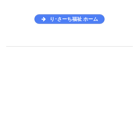
り･さーち福祉 ホーム