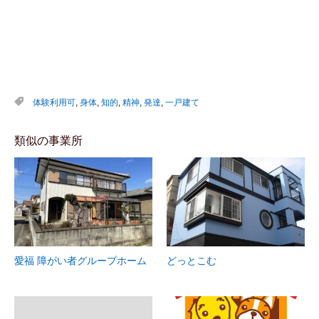
体験利用可
,
身体
,
知的
,
精神
,
発達
,
一戸建て
類似の事業所
愛福 障がい者グループホーム
どっとこむ