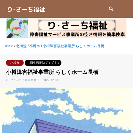
検索
Home
/
北海道
/
小樽市
/
小樽障害福祉事業所 らしくホーム長橋
小樽市
共同生活援助-ｸﾞﾙｰﾌﾟﾎｰﾑ
小樽障害福祉事業所 らしくホーム長橋
2022.12.31 / 最終更新日：2022.12.31