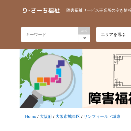
障害福祉サービス事業所の空き情
and
エリアを選ぶ
or
Home
/
大阪府
/
大阪市城東区
/
サンフィールド城東