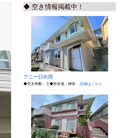
◆ 空き情報掲載中！
アニー日向岡
◆空き枠数： 3 ◆所在地：神奈 …
詳細はこちら