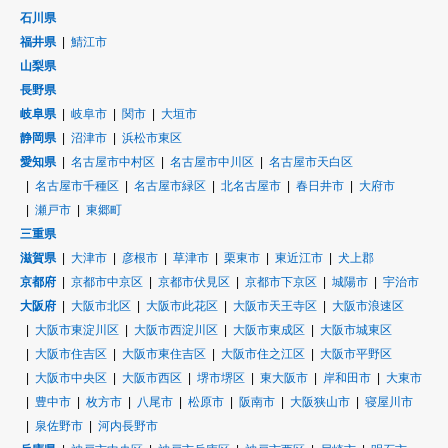
石川県
福井県
鯖江市
山梨県
長野県
岐阜県
岐阜市
関市
大垣市
静岡県
沼津市
浜松市東区
愛知県
名古屋市中村区
名古屋市中川区
名古屋市天白区
名古屋市千種区
名古屋市緑区
北名古屋市
春日井市
大府市
瀬戸市
東郷町
三重県
滋賀県
大津市
彦根市
草津市
栗東市
東近江市
犬上郡
京都府
京都市中京区
京都市伏見区
京都市下京区
城陽市
宇治市
大阪府
大阪市北区
大阪市此花区
大阪市天王寺区
大阪市浪速区
大阪市東淀川区
大阪市西淀川区
大阪市東成区
大阪市城東区
大阪市住吉区
大阪市東住吉区
大阪市住之江区
大阪市平野区
大阪市中央区
大阪市西区
堺市堺区
東大阪市
岸和田市
大東市
豊中市
枚方市
八尾市
松原市
阪南市
大阪狭山市
寝屋川市
泉佐野市
河内長野市