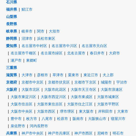
石川県
福井県
鯖江市
山梨県
長野県
岐阜県
岐阜市
関市
大垣市
静岡県
沼津市
浜松市東区
愛知県
名古屋市中村区
名古屋市中川区
名古屋市天白区
名古屋市千種区
名古屋市緑区
北名古屋市
春日井市
大府市
瀬戸市
東郷町
三重県
滋賀県
大津市
彦根市
草津市
栗東市
東近江市
犬上郡
京都府
京都市中京区
京都市伏見区
京都市下京区
城陽市
宇治市
大阪府
大阪市北区
大阪市此花区
大阪市天王寺区
大阪市浪速区
大阪市東淀川区
大阪市西淀川区
大阪市東成区
大阪市城東区
大阪市住吉区
大阪市東住吉区
大阪市住之江区
大阪市平野区
大阪市中央区
大阪市西区
堺市堺区
東大阪市
岸和田市
大東市
豊中市
枚方市
八尾市
松原市
阪南市
大阪狭山市
寝屋川市
泉佐野市
河内長野市
兵庫県
神戸市中央区
神戸市兵庫区
神戸市西区
尼崎市
明石市