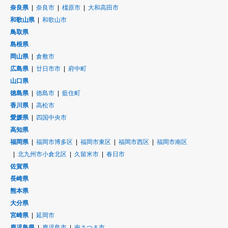
奈良県
奈良市
橿原市
大和高田市
和歌山県
和歌山市
鳥取県
島根県
岡山県
倉敷市
広島県
廿日市市
府中町
山口県
徳島県
徳島市
藍住町
香川県
高松市
愛媛県
四国中央市
高知県
福岡県
福岡市博多区
福岡市東区
福岡市西区
福岡市南区
北九州市小倉北区
久留米市
春日市
佐賀県
長崎県
熊本県
大分県
宮崎県
延岡市
鹿児島県
鹿児島市
南さつま市