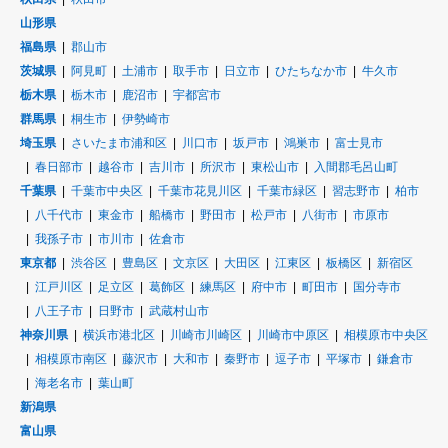
山形県
福島県
郡山市
茨城県
阿見町
土浦市
取手市
日立市
ひたちなか市
牛久市
栃木県
栃木市
鹿沼市
宇都宮市
群馬県
桐生市
伊勢崎市
埼玉県
さいたま市浦和区
川口市
坂戸市
鴻巣市
富士見市
春日部市
越谷市
吉川市
所沢市
東松山市
入間郡毛呂山町
千葉県
千葉市中央区
千葉市花見川区
千葉市緑区
習志野市
柏市
八千代市
東金市
船橋市
野田市
松戸市
八街市
市原市
我孫子市
市川市
佐倉市
東京都
渋谷区
豊島区
文京区
大田区
江東区
板橋区
新宿区
江戸川区
足立区
葛飾区
練馬区
府中市
町田市
国分寺市
八王子市
日野市
武蔵村山市
神奈川県
横浜市港北区
川崎市川崎区
川崎市中原区
相模原市中央区
相模原市南区
藤沢市
大和市
秦野市
逗子市
平塚市
鎌倉市
海老名市
葉山町
新潟県
富山県