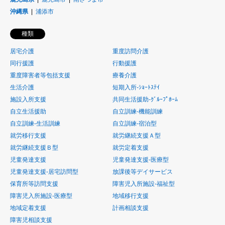
沖縄県
浦添市
種類
居宅介護
重度訪問介護
同行援護
行動援護
重度障害者等包括支援
療養介護
生活介護
短期入所-ｼｮｰﾄｽﾃｲ
施設入所支援
共同生活援助-ｸﾞﾙｰﾌﾟﾎｰﾑ
自立生活援助
自立訓練-機能訓練
自立訓練-生活訓練
自立訓練-宿泊型
就労移行支援
就労継続支援Ａ型
就労継続支援Ｂ型
就労定着支援
児童発達支援
児童発達支援-医療型
児童発達支援-居宅訪問型
放課後等デイサービス
保育所等訪問支援
障害児入所施設-福祉型
障害児入所施設-医療型
地域移行支援
地域定着支援
計画相談支援
障害児相談支援