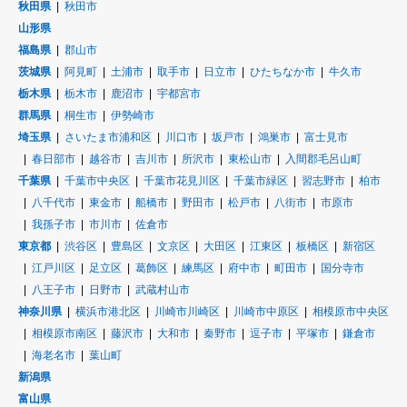
秋田県
秋田市
山形県
福島県
郡山市
茨城県
阿見町
土浦市
取手市
日立市
ひたちなか市
牛久市
栃木県
栃木市
鹿沼市
宇都宮市
群馬県
桐生市
伊勢崎市
埼玉県
さいたま市浦和区
川口市
坂戸市
鴻巣市
富士見市
春日部市
越谷市
吉川市
所沢市
東松山市
入間郡毛呂山町
千葉県
千葉市中央区
千葉市花見川区
千葉市緑区
習志野市
柏市
八千代市
東金市
船橋市
野田市
松戸市
八街市
市原市
我孫子市
市川市
佐倉市
東京都
渋谷区
豊島区
文京区
大田区
江東区
板橋区
新宿区
江戸川区
足立区
葛飾区
練馬区
府中市
町田市
国分寺市
八王子市
日野市
武蔵村山市
神奈川県
横浜市港北区
川崎市川崎区
川崎市中原区
相模原市中央区
相模原市南区
藤沢市
大和市
秦野市
逗子市
平塚市
鎌倉市
海老名市
葉山町
新潟県
富山県