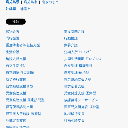
鹿児島県
鹿児島市
南さつま市
沖縄県
浦添市
種類
居宅介護
重度訪問介護
同行援護
行動援護
重度障害者等包括支援
療養介護
生活介護
短期入所-ｼｮｰﾄｽﾃｲ
施設入所支援
共同生活援助-ｸﾞﾙｰﾌﾟﾎｰﾑ
自立生活援助
自立訓練-機能訓練
自立訓練-生活訓練
自立訓練-宿泊型
就労移行支援
就労継続支援Ａ型
就労継続支援Ｂ型
就労定着支援
児童発達支援
児童発達支援-医療型
児童発達支援-居宅訪問型
放課後等デイサービス
保育所等訪問支援
障害児入所施設-福祉型
障害児入所施設-医療型
地域移行支援
地域定着支援
計画相談支援
障害児相談支援