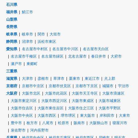
石川県
福井県
鯖江市
山梨県
長野県
岐阜県
岐阜市
関市
大垣市
静岡県
沼津市
浜松市東区
愛知県
名古屋市中村区
名古屋市中川区
名古屋市天白区
名古屋市千種区
名古屋市緑区
北名古屋市
春日井市
大府市
瀬戸市
東郷町
三重県
滋賀県
大津市
彦根市
草津市
栗東市
東近江市
犬上郡
京都府
京都市中京区
京都市伏見区
京都市下京区
城陽市
宇治市
大阪府
大阪市北区
大阪市此花区
大阪市天王寺区
大阪市浪速区
大阪市東淀川区
大阪市西淀川区
大阪市東成区
大阪市城東区
大阪市住吉区
大阪市東住吉区
大阪市住之江区
大阪市平野区
大阪市中央区
大阪市西区
堺市堺区
東大阪市
岸和田市
大東市
豊中市
枚方市
八尾市
松原市
阪南市
大阪狭山市
寝屋川市
泉佐野市
河内長野市
兵庫県
神戸市中央区
神戸市兵庫区
神戸市西区
尼崎市
明石市